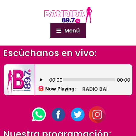
Menú
Escúchanos en vivo:
Nuestra programación: